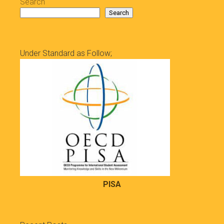
Search
Search
Under Standard as Follow;
PISA